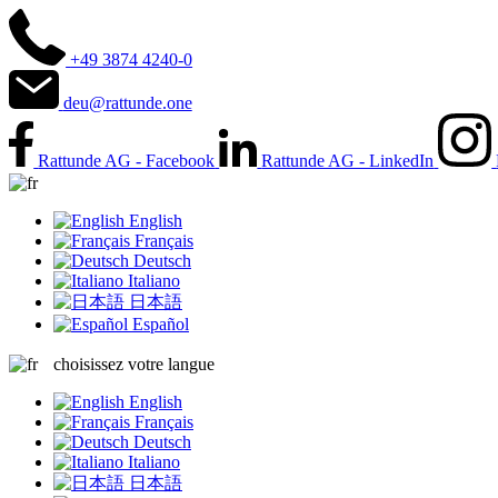
+49 3874 4240-0
deu@rattunde.one
Rattunde AG - Facebook
Rattunde AG - LinkedIn
English
Français
Deutsch
Italiano
日本語
Español
choisissez votre langue
English
Français
Deutsch
Italiano
日本語