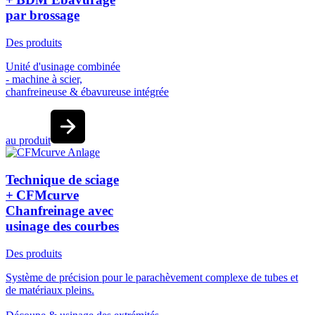
par brossage
Des produits
Unité d'usinage combinée
- machine à scier,
chanfreineuse & ébavureuse intégrée
au produit
Technique de sciage
+ CFMcurve
Chanfreinage avec
usinage des courbes
Des produits
Système de précision pour le parachèvement complexe de tubes et
de matériaux pleins.