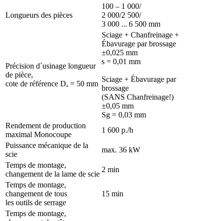
100 – 1 000/
Longueurs des pièces
2 000/2 500/
3 000 ... 6 500 mm
Sciage + Chanfreinage +
Ébavurage par brossage
±0,025 mm
s = 0,01 mm
Précision d´usinage longueur
de pièce,
Sciage + Ébavurage par
cote de référence Dₐ = 50 mm
brossage
(SANS Chanfreinage!)
±0,05 mm
Sg = 0,03 mm
Rendement de production
1 600 p./h
maximal Monocoupe
Puissance mécanique de la
max. 36 kW
scie
Temps de montage,
2 min
changement de la lame de scie
Temps de montage,
changement de tous
15 min
les outils de serrage
Temps de montage,