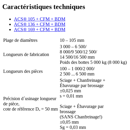
Caractéristiques techniques
ACS® 105 + CFM + BDM
ACS® 136 + CFM + BDM
ACS® 169 + CFM + BDM
Plage de diamètres
10 – 105 mm
3 000 – 6 500/
8 000/9 500/12 500/
Longueurs de fabrication
14 500/16 500 mm
Poids des bottes 5 000 kg (8 000 kg)
100 – 1 000/2 000/
Longueurs des pièces
2 500 ... 6 500 mm
Sciage + Chanfreinage +
Ébavurage par brossage
±0,025 mm
s = 0,01 mm
Précision d´usinage longueur
de pièce,
Sciage + Ébavurage par
cote de référence Dₐ = 50 mm
brossage
(SANS Chanfreinage!)
±0,05 mm
Sg = 0,03 mm