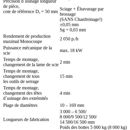
Précision d´usinage longueur
de pièce,
Sciage + Ébavurage par
cote de référence Dₐ = 50 mm
brossage
(SANS Chanfreinage!)
±0,05 mm
Sg = 0,03 mm
Rendement de production
2 050 p./h
maximal Monocoupe
Puissance mécanique de la
max. 18 kW
scie
Temps de montage,
2 min
changement de la lame de scie
Temps de montage,
changement de tous
15 min
les outils de serrage
Temps de montage,
changement des têtes
4 min
d´usinage des extrémités
Plage de diamètres
10 – 169 mm
3 000 – 6 500/
8 000/9 500/12 500/
Longueurs de fabrication
14 500/16 500 mm
Poids des bottes 5 000 kg (8 000 kg)