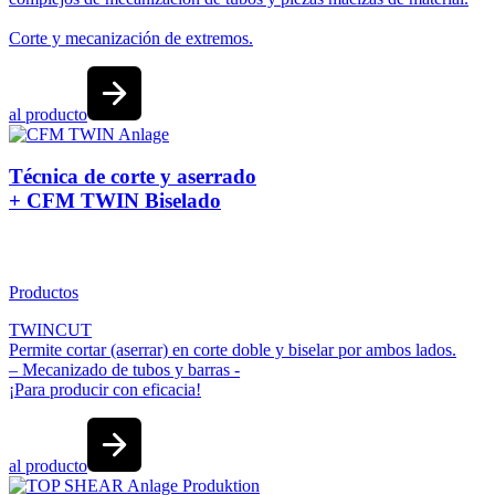
Corte y mecanización de extremos.
al producto
Técnica de corte y aserrado
+ CFM TWIN Biselado
Productos
TWINCUT
Permite cortar (aserrar) en corte doble y biselar por ambos lados.
– Mecanizado de tubos y barras -
¡Para producir con eficacia!
al producto