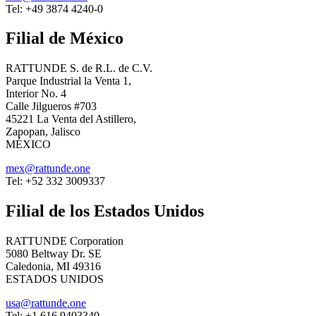
Tel: +49 3874 4240-0
Filial de México
RATTUNDE S. de R.L. de C.V.
Parque Industrial la Venta 1,
Interior No. 4
Calle Jilgueros #703
45221 La Venta del Astillero,
Zapopan, Jalisco
MÉXICO
mex@rattunde.one
Tel: +52 332 3009337
Filial de los Estados Unidos
RATTUNDE Corporation
5080 Beltway Dr. SE
Caledonia, MI 49316
ESTADOS UNIDOS
usa@rattunde.one
Tel: +1 616 9403340