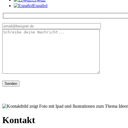
Español
Bitte
lasse
dieses
Feld
leer.
Kontakt